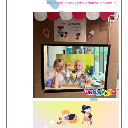
leidinggevende@cbwedamvolendam.nl